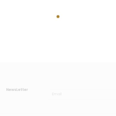
ngi
all
a
list
a
dei
de
NewsLetter
sid
eri