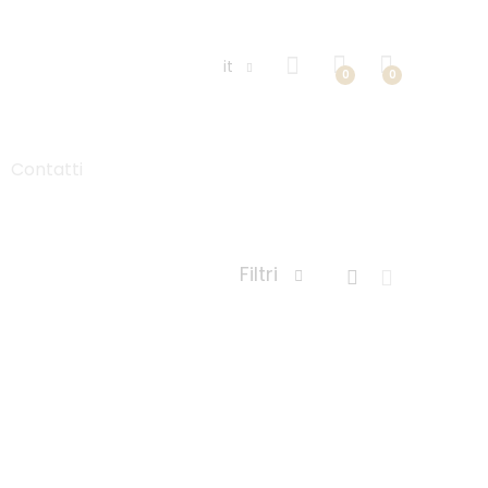
it
0
0
Contatti
Filtri