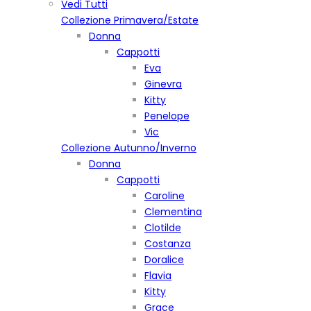
Vedi Tutti
Collezione Primavera/Estate
Donna
Cappotti
Eva
Ginevra
Kitty
Penelope
Vic
Collezione Autunno/Inverno
Donna
Cappotti
Caroline
Clementina
Clotilde
Costanza
Doralice
Flavia
Kitty
Grace