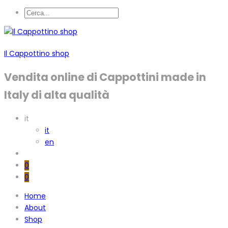
Il Cappottino shop
Vendita online di Cappottini made in
Italy di alta qualità
it
it
en
0
0
Home
About
Shop