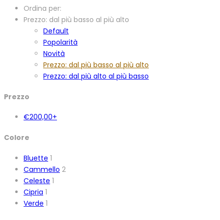
Ordina per:
Prezzo: dal più basso al più alto
Default
Popolarità
Novità
Prezzo: dal più basso al più alto
Prezzo: dal più alto al più basso
Prezzo
€
200,00
+
Colore
Bluette
1
Cammello
2
Celeste
1
Cipria
1
Verde
1