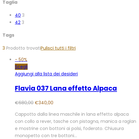
Taglia
40
3
42
3
Tags
3
Prodotto trovati
Pulisci tutti i filtri
-
50%
Scegli
Aggiungi alla lista dei desideri
Flavia 037 Lana effetto Alpaca
€
680,00
€
340,00
Cappotto dalla linea maschile in lana effetto alpaca
con collo a rever, tasche con pistagna, manica a raglan
e mostrine con bottoni ai polsi, foderato. Chiusura
monopetto con tre bottoni…