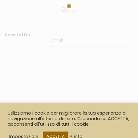
NewsLetter
© 2020
Il Cappottino di Gianluigi Berardinelli & c. sas
P.I.
Utilizziamo i cookie per migliorare la tua esperienza di
02653100426. All rights reserved.
navigazione all'interno del sito. Cliccando su ACCETTA,
acconsenti all'utilizzo di tutti i cookie.
Pagamenti
Spedizioni
Resi
Privacy Policy
Impostazioni
+ info
ACCETTA