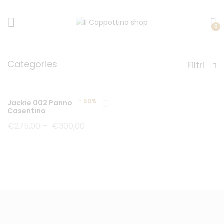
0
Categories
Filtri
-
50%
Jackie 002 Panno
Casentino
€
275,00
–
€
300,00