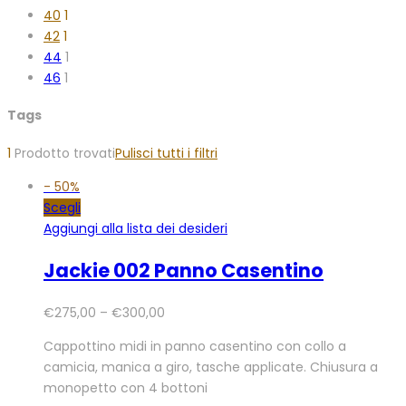
40
1
42
1
44
1
46
1
Tags
1
Prodotto trovati
Pulisci tutti i filtri
-
50%
Scegli
Aggiungi alla lista dei desideri
Jackie 002 Panno Casentino
€
275,00
–
€
300,00
Cappottino midi in panno casentino con collo a
camicia, manica a giro, tasche applicate. Chiusura a
monopetto con 4 bottoni