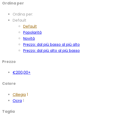
Ordina per
Ordina per:
Default
Default
Popolarità
Novità
Prezzo: dal più basso al più alto
Prezzo: dal più alto al più basso
Prezzo
€
200,00
+
Colore
Ciliegia
1
Ocra
1
Taglia