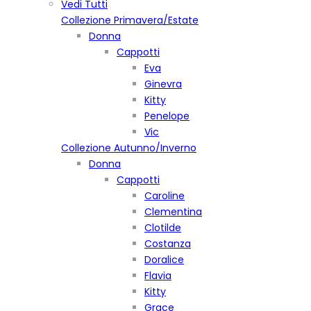
Vedi Tutti
Collezione Primavera/Estate
Donna
Cappotti
Eva
Ginevra
Kitty
Penelope
Vic
Collezione Autunno/Inverno
Donna
Cappotti
Caroline
Clementina
Clotilde
Costanza
Doralice
Flavia
Kitty
Grace