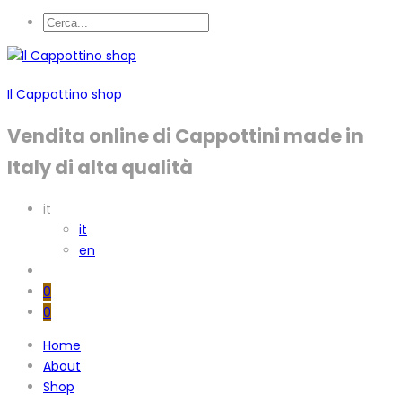
Il Cappottino shop
Vendita online di Cappottini made in
Italy di alta qualità
it
it
en
0
0
Home
About
Shop