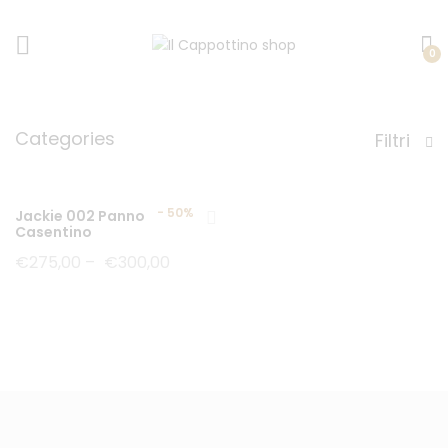
0
Cappotti
Categories
Filtri
-
50%
Jackie 002 Panno
Casentino
€
275,00
–
€
300,00