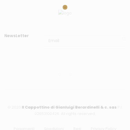
NewsLetter
© 2020
Il Cappottino di Gianluigi Berardinelli & c. sas
P.I.
02653100426. All rights reserved.
Pagamenti
Spedizioni
Resi
Privacy Policy