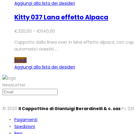
Aggiungi alla lista dei desideri
Kitty 037 Lana effetto Alpaca
€
320,00
–
€
640,00
Cappotto dalla linea over in lana effetto alpaca, con ca
automatici rivestiti.…
Scegli
Aggiungi alla lista dei desideri
NewsLetter
© 2020
Il Cappottino di Gianluigi Berardinelli & c. sas
P.I. 0
Pagamenti
Spedizioni
Resi