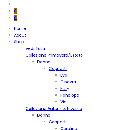
0
0
Home
About
Shop
Vedi Tutti
Collezione Primavera/Estate
Donna
Cappotti
Eva
Ginevra
Kitty
Penelope
Vic
Collezione Autunno/Inverno
Donna
Cappotti
Caroline