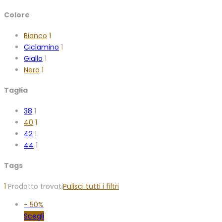
Colore
Bianco
1
Ciclamino
1
Giallo
1
Nero
1
Taglia
38
1
40
1
42
1
44
1
Tags
1
Prodotto trovati
Pulisci tutti i filtri
-
50%
Scegli