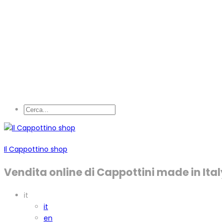
Il Cappottino shop
Vendita online di Cappottini made in Ital
it
it
en