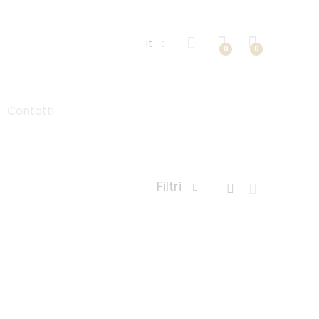
it
0
0
Contatti
Filtri