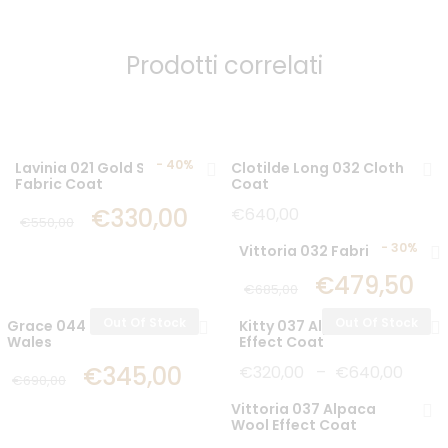
Prodotti correlati
-
40%
Lavinia 021 Gold Star
Clotilde Long 032 Cloth
Fabric Coat
Coat
€
330,00
€
640,00
€
550,00
-
30%
Vittoria 032 Fabric Coat
€
479,50
€
685,00
Out Of Stock
Out Of Stock
Grace 044 Prince of
Kitty 037 Alpaca Wool
Wales
Effect Coat
€
345,00
€
320,00
–
€
640,00
€
690,00
Vittoria 037 Alpaca
Wool Effect Coat