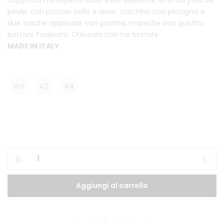
Cappotto monopetto dalla linea aderente, in small pied de
poule, con piccolo collo a rever, taschino con pistagna e
due tasche applicate con pattina, maniche con quattro
bottoni. Foderato. Chiusura con tre bottoni.
MADE IN ITALY
40
42
44
Caroline
042
Pied
Aggiungi al carrello
De
Poule
quantità