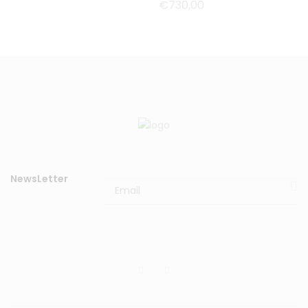
€
730,00
NewsLetter